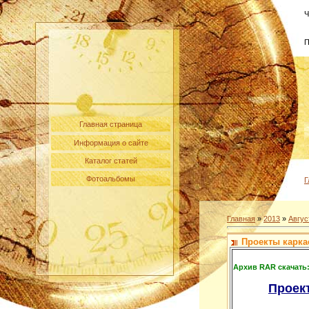
Ч
П
Главная страница
Информация о сайте
Каталог статей
Фотоальбомы
Г
Главная
»
2013
»
Авгус
Проекты карк
Архив RAR скачать
Проек