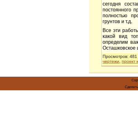
сегодня сост
постоянного п
полностью пр
грунтов и т.д.
Все эти работ
какой вид то
определим важ
Осташковское ш
Просмотров
: 481
чертежи
,
проект 
Cop
Сделат