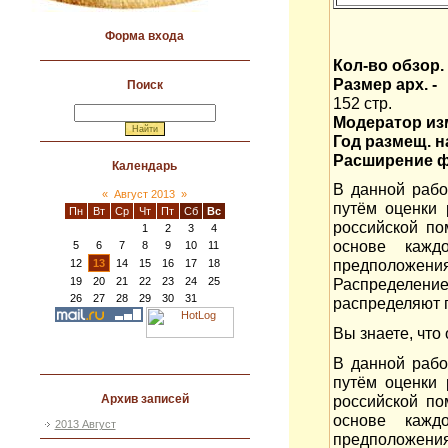
Форма входа
Кол-во обзор. 
Размер арх. -
Поиск
152 стр.
Модератор изм
Год размещ. на
Расширение ф
Календарь
В данной рабо
«
Август 2013
»
путём оценки
Пн
Вт
Ср
Чт
Пт
Сб
Вс
российской по
1
2
3
4
основе кажд
5
6
7
8
9
10
11
предположен
12
13
14
15
16
17
18
19
20
21
22
23
24
25
Распределени
26
27
28
29
30
31
распределяют 
Вы знаете, что о
В данной рабо
путём оценки
российской по
Архив записей
основе кажд
2013 Август
предположен