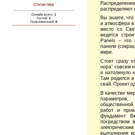
Распределени
Статистика
распределяют 
Онлайн всего:
1
Вы знаете, что
Гостей:
1
Пользователей:
0
и атмосфера в
место со Све
ведется строи
Panels – что 
панели (сокра
мире.
Стоит сразу о
нора" совсем 
и натолкнуло 
Там родился и
свай. Проект 
В качестве ме
параметров,
общественной 
работ и пров
фундамент Вк
посредством 
электрически
выполнения ко